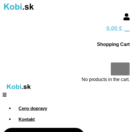
Preskočiť
Menu
Menu
Search
Search
Menu
Hľadať
Hľadať
na
produkt
produkt
obsah
0
0,00
€
Shopping Cart
0
No products in the cart.
Ceny dopravy
Kontakt