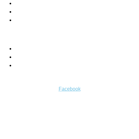
O nás
Blog
Zásady ochrany osobných údajov
Nakupovanie
Košík
Môj účet
Všeobecné obchodné podmienky
Sledujte nás
Facebook