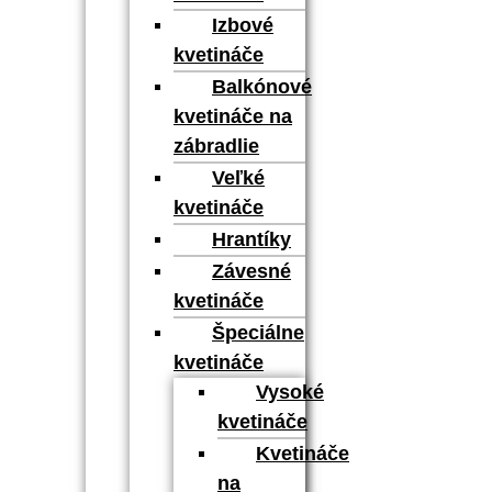
Izbové
kvetináče
Balkónové
kvetináče na
zábradlie
Veľké
kvetináče
Hrantíky
Závesné
kvetináče
Špeciálne
kvetináče
Vysoké
kvetináče
Kvetináče
na