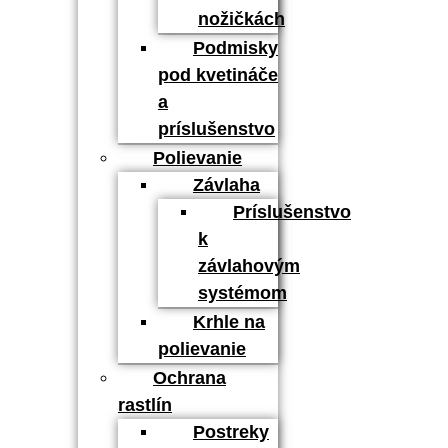
nožičkách
Podmisky
pod kvetináče
a
príslušenstvo
Polievanie
Závlaha
Príslušenstvo
k
závlahovým
systémom
Krhle na
polievanie
Ochrana
rastlín
Postreky