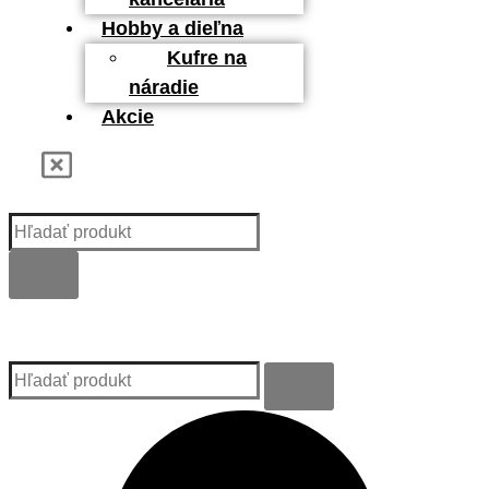
Hobby a dieľna
Kufre na
náradie
Akcie
Kategórie