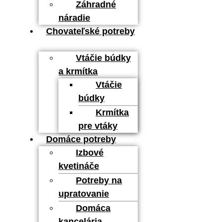
Záhradné
náradie
Chovateľské potreby
Vtáčie búdky
a krmítka
Vtáčie
búdky
Krmítka
pre vtáky
Domáce potreby
Izbové
kvetináče
Potreby na
upratovanie
Domáca
kancelária