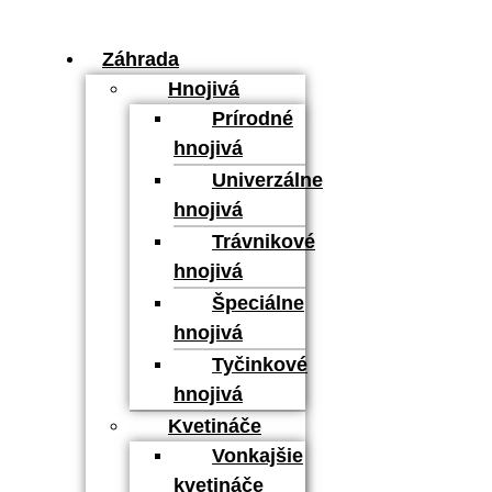
Záhrada
Hnojivá
Prírodné
hnojivá
Univerzálne
hnojivá
Trávnikové
hnojivá
Špeciálne
hnojivá
Tyčinkové
hnojivá
Kvetináče
Vonkajšie
kvetináče