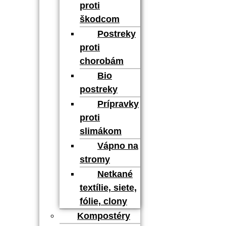
proti
škodcom
Postreky
proti
chorobám
Bio
postreky
Prípravky
proti
slimákom
Vápno na
stromy
Netkané
textílie, siete,
fólie, clony
Kompostéry