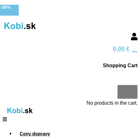
Search
Search
Preskočiť
Menu
Hľadať
Hľadať
Menu
Menu
Pôvodná
Aktuálna
skvelá
skvelá
-38%
kobi.sk
na
produkt
produkt
cena
cena
cena
cena
obsah
bola:
je:
4,69 €.
2,90 €.
0
0,00
€
Shopping Cart
0
No products in the cart.
Ceny dopravy