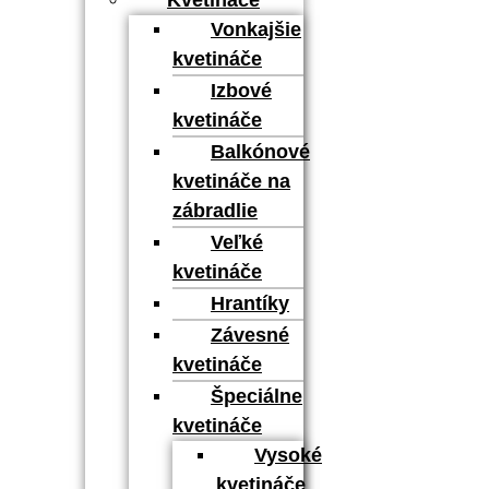
Vonkajšie
kvetináče
Izbové
kvetináče
Balkónové
kvetináče na
zábradlie
Veľké
kvetináče
Hrantíky
Závesné
kvetináče
Špeciálne
kvetináče
Vysoké
kvetináče