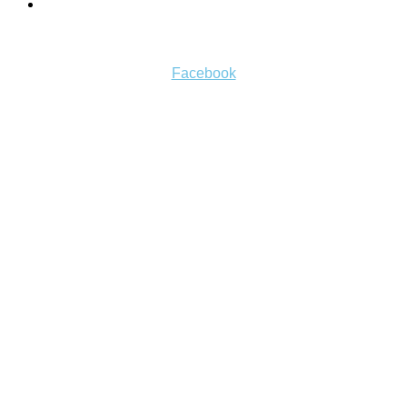
Všeobecné obchodné podmienky
Sledujte nás
Facebook