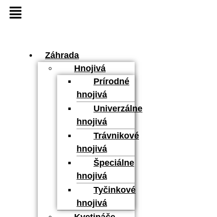
Záhrada
Hnojivá
Prírodné
hnojivá
Univerzálne
hnojivá
Trávnikové
hnojivá
Špeciálne
hnojivá
Tyčinkové
hnojivá
Kvetináče