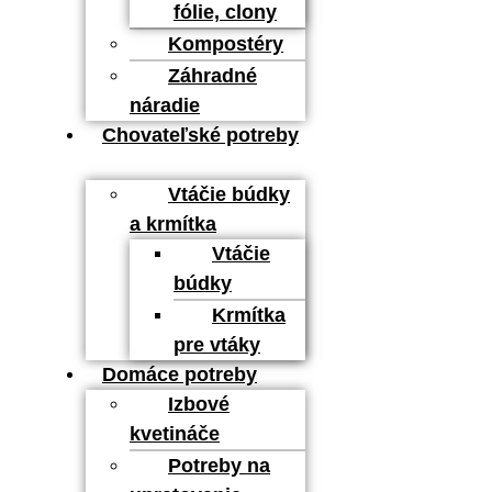
fólie, clony
Kompostéry
Záhradné
náradie
Chovateľské potreby
Vtáčie búdky
a krmítka
Vtáčie
búdky
Krmítka
pre vtáky
Domáce potreby
Izbové
kvetináče
Potreby na