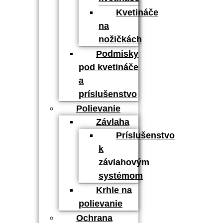
Kvetináče
na
nožičkách
Podmisky
pod kvetináče
a
príslušenstvo
Polievanie
Závlaha
Príslušenstvo
k
závlahovým
systémom
Krhle na
polievanie
Ochrana