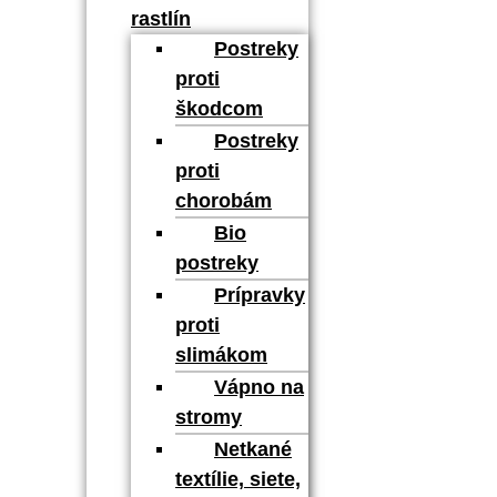
rastlín
Postreky
proti
škodcom
Postreky
proti
chorobám
Bio
postreky
Prípravky
proti
slimákom
Vápno na
stromy
Netkané
textílie, siete,