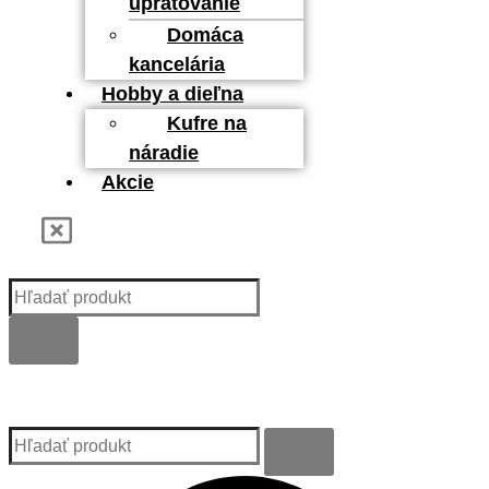
upratovanie
Domáca
kancelária
Hobby a dieľna
Kufre na
náradie
Akcie
Kategórie