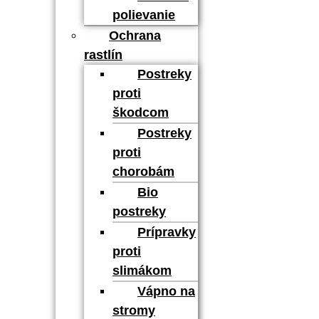
polievanie
Ochrana
rastlín
Postreky
proti
škodcom
Postreky
proti
chorobám
Bio
postreky
Prípravky
proti
slimákom
Vápno na
stromy