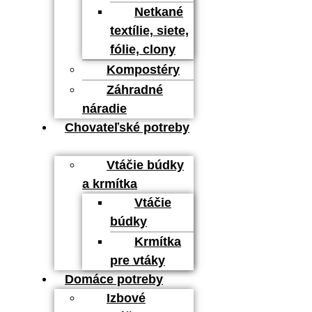
Netkané
textílie, siete,
fólie, clony
Kompostéry
Záhradné
náradie
Chovateľské potreby
Vtáčie búdky
a krmítka
Vtáčie
búdky
Krmítka
pre vtáky
Domáce potreby
Izbové