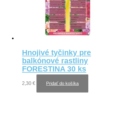
Hnojivé tyčinky pre
balkónové rastliny
FORESTINA 30 ks
2,30
€
Pridať do košíka