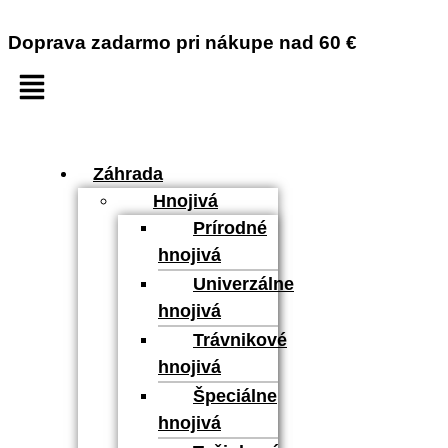
Doprava zadarmo pri nákupe nad 60 €
Záhrada
Hnojivá
Prírodné
hnojivá
Univerzálne
hnojivá
Trávnikové
hnojivá
Špeciálne
hnojivá