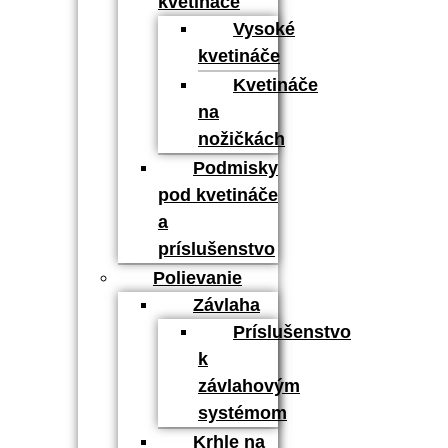
kvetináče
Vysoké
kvetináče
Kvetináče
na
nožičkách
Podmisky
pod kvetináče
a
príslušenstvo
Polievanie
Závlaha
Príslušenstvo
k
závlahovým
systémom
Krhle na