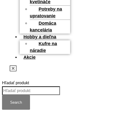
kvetináče
Potreby na
upratovanie
Domáca
kancelária
Hobby a dieľna
Kufre na
náradie
Akcie
Hľadať produkt
Search