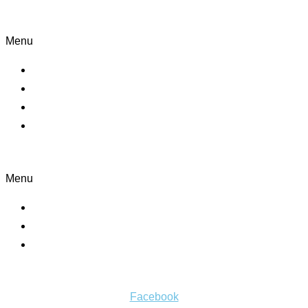
Informácie
Menu
Kontakt
O nás
Blog
Zásady ochrany osobných údajov
Nakupovanie
Menu
Košík
Môj účet
Všeobecné obchodné podmienky
Sledujte nás
Facebook