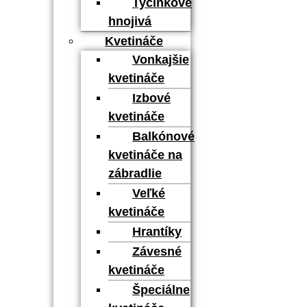
Tyčinkové
hnojivá
Kvetináče
Vonkajšie
kvetináče
Izbové
kvetináče
Balkónové
kvetináče na
zábradlie
Veľké
kvetináče
Hrantíky
Závesné
kvetináče
Špeciálne