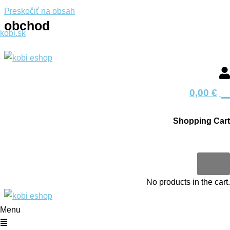
Preskočiť na obsah
obchod
kobi.sk
0
0,00
€
Shopping Cart
0
No products in the cart.
Menu