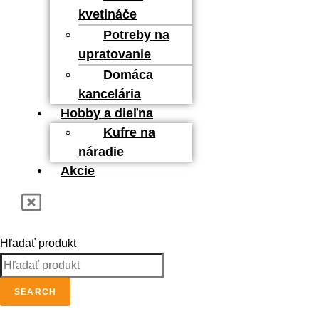
kvetináče
Potreby na
upratovanie
Domáca
kancelária
Hobby a dieľna
Kufre na
náradie
Akcie
Hľadať produkt
SEARCH