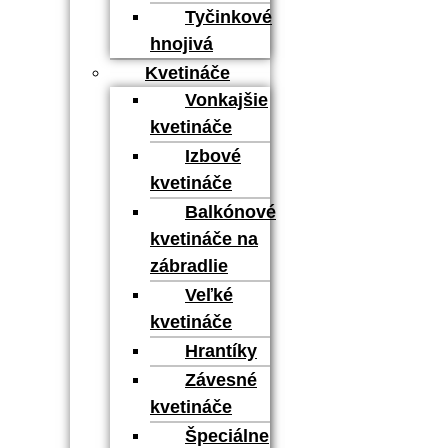
Tyčinkové
hnojivá
Kvetináče
Vonkajšie
kvetináče
Izbové
kvetináče
Balkónové
kvetináče na
zábradlie
Veľké
kvetináče
Hrantíky
Závesné
kvetináče
Špeciálne