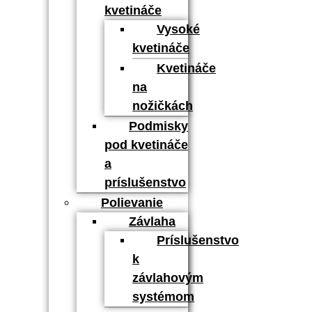
kvetináče
Vysoké
kvetináče
Kvetináče
na
nožičkách
Podmisky
pod kvetináče
a
príslušenstvo
Polievanie
Závlaha
Príslušenstvo
k
závlahovým
systémom