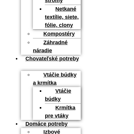
stromy
Netkané
textílie, siete,
fólie, clony
Kompostéry
Záhradné
náradie
Chovateľské potreby
Vtáčie búdky
a krmítka
Vtáčie
búdky
Krmítka
pre vtáky
Domáce potreby
Izbové