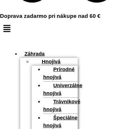
Doprava zadarmo pri nákupe nad 60 €
Záhrada
Hnojivá
Prírodné
hnojivá
Univerzálne
hnojivá
Trávnikové
hnojivá
Špeciálne
hnojivá