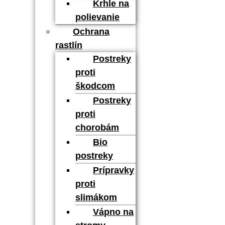
Krhle na
polievanie
Ochrana
rastlín
Postreky
proti
škodcom
Postreky
proti
chorobám
Bio
postreky
Prípravky
proti
slimákom
Vápno na