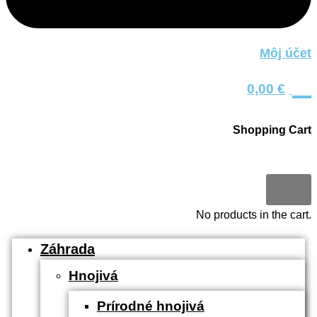
Môj účet
0
0,00
€
Shopping Cart
0
No products in the cart.
Záhrada
Hnojivá
Prírodné hnojivá