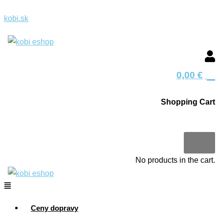
Search
Search
Preskočiť
Menu
Hľadať
Hľadať
Menu
Menu
kobi.sk
na
produkt
produkt
obsah
0
0,00
€
Shopping Cart
0
No products in the cart.
Ceny dopravy