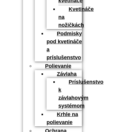
kvetináče
Kvetináče
na
nožičkách
Podmisky
pod kvetináče
a
príslušenstvo
Polievanie
Závlaha
Príslušenstvo
k
závlahovým
systémom
Krhle na
polievanie
Ochrana