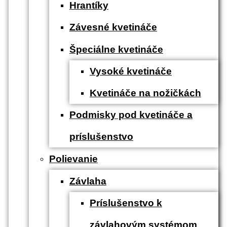
Hrantíky
Závesné kvetináče
Špeciálne kvetináče
Vysoké kvetináče
Kvetináče na nožičkách
Podmisky pod kvetináče a
príslušenstvo
Polievanie
Závlaha
Príslušenstvo k
závlahovým systémom