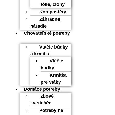
fólie, clony
Kompostéry
Záhradné
náradie
Chovateľské potreby
Vtáčie búdky
a krmítka
Vtáčie
búdky
Krmítka
pre vtáky
Domáce potreby
Izbové
kvetináče
Potreby na