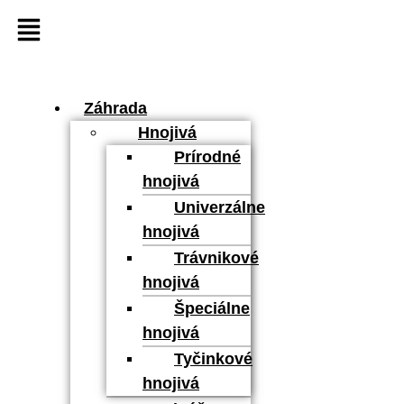
Záhrada
Hnojivá
Prírodné
hnojivá
Univerzálne
hnojivá
Trávnikové
hnojivá
Špeciálne
hnojivá
Tyčinkové
hnojivá