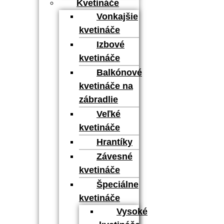
Kvetináče
Vonkajšie
kvetináče
Izbové
kvetináče
Balkónové
kvetináče na
zábradlie
Veľké
kvetináče
Hrantíky
Závesné
kvetináče
Špeciálne
kvetináče
Vysoké