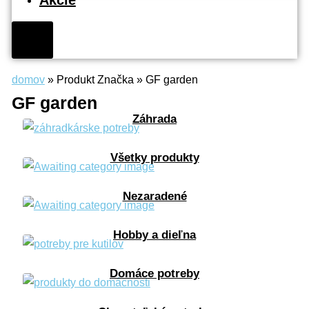
Akcie
Hamburger
Toggle
Menu
domov
»
Produkt Značka
»
GF garden
GF garden
Záhrada
Všetky produkty
Nezaradené
Hobby a dieľna
Domáce potreby