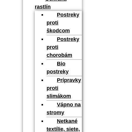
rastlín
Postreky
proti
škodcom
Postreky
proti
chorobám
Bio
postreky
Prípravky
proti
slimákom
Vápno na
stromy
Netkané
textílie, siete,