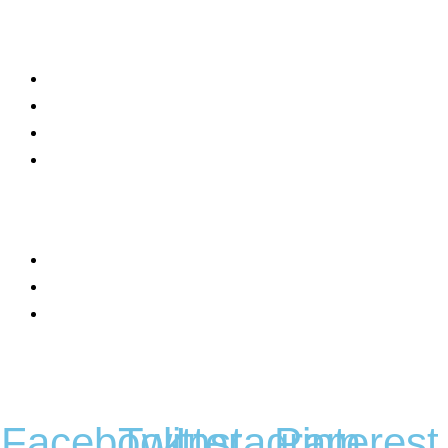
Informácie
Kontakt
O nás
Blog
Zásady ochrany osobných údajov
Nakupovanie
Košík
Môj účet
Všeobecné obchodné podmienky
Sledujte nás
Facebook
Twitter
Instagram
Pinterest