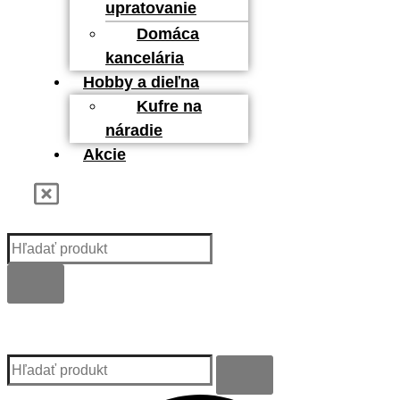
upratovanie
Domáca
kancelária
Hobby a dieľna
Kufre na
náradie
Akcie
Kategórie