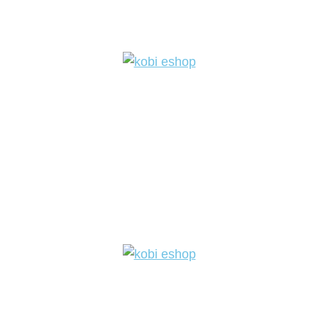
Pôvodná
Aktuálna
cena
cena
bola:
je:
3,69 €.
2,40 €.