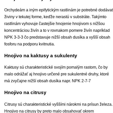
Orchydeám a iným epifytickým rastlinám je potrebné dodáva
živiny v tekutej forme, keďže nerastú v substráte. Takýmto
rastlinám vyhovuje častejšie hnojenie hnojivom s nižšou
koncentráciou živín a to v rovnakom pomere živín napríklad
NPK 3-3-3 čo predstavuje nižší obsah dusíka a vyšší obsah
fosforu na podporu kvitnutia.
Hnojivo na kaktusy a sukulenty
Kaktusy sú charakteristické svojím pomalým rastom, čo by
malo odrážať aj hnojivo určené pre sukulentné druhy, ktoré
má zvyčajne nižší obsah dusíka napr. NPK 2-7-7
Hnojivo na citrusy
Citrusy sú charakteristické vyššími nárokmi na prísun železa.
Hnojivo na citrusy by preto malo obsahovať okrem