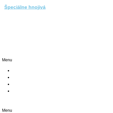
Špeciálne hnojivá
Informácie
Menu
Kontakt
O nás
Blog
Zásady ochrany osobných údajov
Nakupovanie
Menu