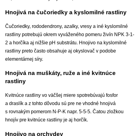
Hnojivá na čučoriedky a kyslomilné rastliny
Čučoriedky, rododendrony, azalky, vresy a iné kyslomilné
rastliny potrebujú okrem vyváženého pomeru živín NPK 3-1-
2 a horčíka aj nižšie pH substrátu. Hnojivo na kyslomilné
rastliny preto často obsahuje aj okyslovač v podobe
elementárnej síry.
Hnojivá na muškáty, ruže a iné kvitnúce
rastliny
Kvitnúce rastliny vo väčšej miere spotrebúvajú fosfor
a draslík a z tohto dôvodu sú pre ne vhodné hnojivá
s rovnakým pomerom N-P-K napr. 5-5-5. Čatou zložkou
hnojív pre kvitnúce rastliny je aj horčík.
Hnojivo na orchydey