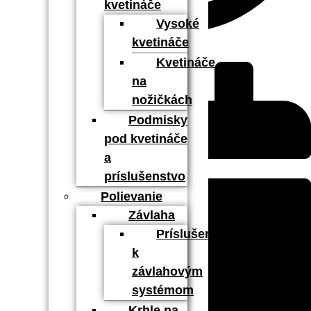
kvetináče
Vysoké
kvetináče
admin
Kvetináče
na
nožičkách
Podmisky
pod kvetináče
a
príslušenstvo
Polievanie
Závlaha
Príslušenstvo
k
závlahovým
systémom
Krhle na