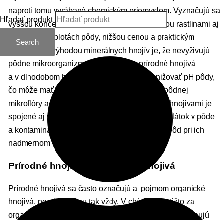
naproti tomu vyrábané chemickým priemyslom. Vyznačujú sa
Hľadať produkt
vyššou koncentráciou, rýchlou vstrebateľnosťou rastlinami aj
pri nízkych teplotách pôdy, nižšou cenou a praktickým
Search
použitím. Nevýhodou minerálnych hnojív je, že nevyživujú
pôdne mikroorganizmy tak dobre ako prírodné hnojivá
a v dlhodobom horizonte majú tendenciu znižovať pH pôdy,
čo môže mať negatívny efekt na rozmanitosť pôdnej
mikroflóry a na úrodnosť pôdy. S minerálnymi hnojivami je
spojené aj vyššie riziko kumulácie nevyužitých látok v pôde
a kontaminácia vodných tokov a podzemných vôd pri ich
nadmernom použití.
Prírodné hnojivá ≠ Organické hnojivá
Prírodné hnojivá sa často označujú aj pojmom organické
hnojivá, no nie je tomu tak vždy. V chémii sa totižto za
organické zlúčeniny považujú všetky látky, ktoré obsahujú