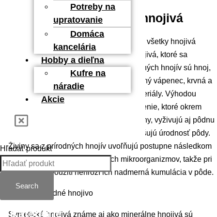
Potreby na
Prírodné vs syntetické hnojivá
upratovanie
Domáca
Za prírodné hnojivá môžeme považovať všetky hnojivá
kancelária
získané z prírodných surovín, alebo hnojivá, ktoré sa
Hobby a dieľna
nevyrábajú synteticky. Príkladom prírodných hnojív sú hnoj,
Kufre na
guáno, kompost, elementárna síra, drvený vápenec, krvná a
náradie
kostná múčka, rohovina a podobné materiály. Výhodou
Akcie
prírodných hnojív je ich prirodzené zloženie, ktoré okrem
postupného uvoľňovania živín pre rastliny, vyživujú aj pôdnu
mirkoflóru a z dlhodobého hľadiska zvyšujú úrodnosť pôdy.
Živiny sa z prírodných hnojív uvoľňujú postupne následkom
Hľadať produkt
ich rozkladu za pomoci pôdnych mikroorganizmov, takže pri
ich bežnom použití nehrozí ich nadmerná kumulácia v pôde.
Search
Kategórie
Syntetické hnojivá známe aj ako minerálne hnojivá sú