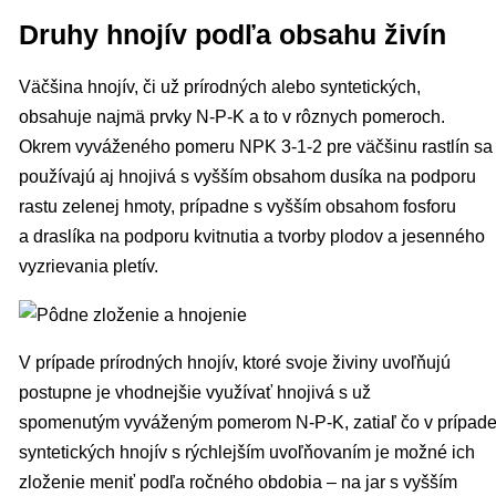
Druhy hnojív podľa obsahu živín
Väčšina hnojív, či už prírodných alebo syntetických,
obsahuje najmä prvky N-P-K a to v rôznych pomeroch.
Okrem vyváženého pomeru NPK 3-1-2 pre väčšinu rastlín sa
používajú aj hnojivá s vyšším obsahom dusíka na podporu
rastu zelenej hmoty, prípadne s vyšším obsahom fosforu
a draslíka na podporu kvitnutia a tvorby plodov a jesenného
vyzrievania pletív.
V prípade prírodných hnojív, ktoré svoje živiny uvoľňujú
postupne je vhodnejšie využívať hnojivá s už
spomenutým vyváženým pomerom N-P-K, zatiaľ čo v prípad
syntetických hnojív s rýchlejším uvoľňovaním je možné ich
zloženie meniť podľa ročného obdobia – na jar s vyšším