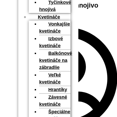
Tyčinkové
Ako si vybrať správne hnojivo
hnojivá
Kvetináče
Vonkajšie
kvetináče
Izbové
kvetináče
Balkónové
kvetináče na
zábradlie
Veľké
kvetináče
Hrantíky
Závesné
kvetináče
Špeciálne