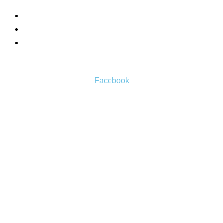
Košík
Môj účet
Všeobecné obchodné podmienky
Sledujte nás
Facebook