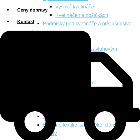
Vysoké kvetináče
Ceny dopravy
Kvetináče na nožičkách
Kontakt
Podmisky pod kvetináče a príslušenstvo
Polievanie
Závlaha
Príslušenstvo k závlahovým
systémom
Krhle na polievanie
Ochrana rastlín
Postreky proti škodcom
Postreky proti chorobám
Bio postreky
Prípravky proti slimákom
Vápno na stromy
Netkané textílie, siete, fólie, clony
Kompostéry