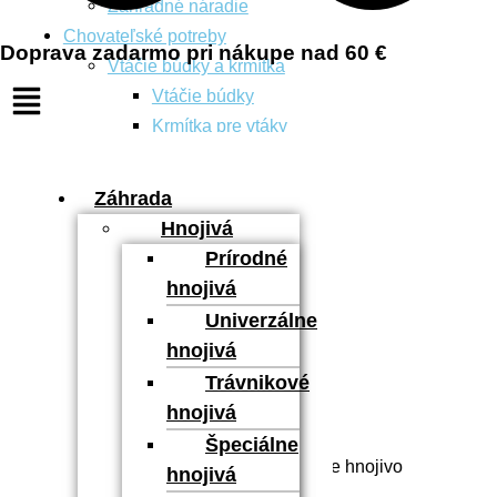
Záhradné náradie
Chovateľské potreby
Doprava zadarmo pri nákupe nad 60 €
Vtáčie búdky a krmítka
Vtáčie búdky
Krmítka pre vtáky
Domáce potreby
Izbové kvetináče
Záhrada
Potreby na upratovanie
Hnojivá
Domáca kancelária
Prírodné
Hobby a dieľna
hnojivá
Kufre na náradie
Univerzálne
Akcie
hnojivá
Trávnikové
Hamburger Toggle Menu
hnojivá
Špeciálne
domov
»
Hnojivá
»
Ako si vybrať správne hnojivo
hnojivá