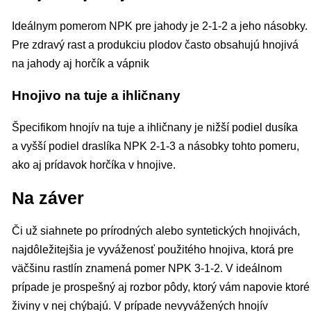
Ideálnym pomerom NPK pre jahody je 2-1-2 a jeho násobky.
Pre zdravý rast a produkciu plodov často obsahujú hnojivá
na jahody aj horčík a vápnik
Hnojivo na tuje a ihličnany
Špecifikom hnojív na tuje a ihličnany je nižší podiel dusíka
a vyšší podiel draslíka NPK 2-1-3 a násobky tohto pomeru,
ako aj prídavok horčíka v hnojive.
Na záver
Či už siahnete po prírodných alebo syntetických hnojivách,
najdôležitejšia je vyváženosť použitého hnojiva, ktorá pre
väčšinu rastlín znamená pomer NPK 3-1-2. V ideálnom
prípade je prospešný aj rozbor pôdy, ktorý vám napovie ktoré
živiny v nej chýbajú. V prípade nevyvážených hnojív