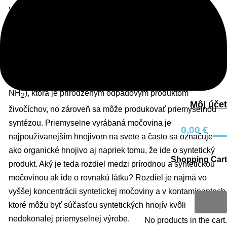
výlučne prvky uhlík a vodík a za deriváty organických
zlúčenín všetky látky, ktoré okrem týchto prvkov obsahujú aj
niektoré z prvkov kyslík, dusík, síra, fosfor a halogény. Za
takéto organické zlúčeniny sa považujú všetky látky bez
ohľadu na to či boli pripravené synteticky alebo majú
prírodný pôvod. Príkladom môže byť močovina (NH
–CO–
2
NH
), ktorá je prirodzeným odpadovým produktom
2
Môj účet
živočíchov, no zároveň sa môže produkovať priemyselnou
0
syntézou. Priemyselne vyrábaná močovina je
0,00
€
najpoužívanejším hnojivom na svete a často sa označuje
ako organické hnojivo aj napriek tomu, že ide o syntetický
Shopping Cart
produkt. Aký je teda rozdiel medzi prírodnou a syntetickou
močovinou ak ide o rovnakú látku? Rozdiel je najmä vo
0
vyššej koncentrácii syntetickej močoviny a v kontaminantoch
ktoré môžu byť súčasťou syntetických hnojív kvôli
nedokonalej priemyselnej výrobe.
No products in the cart.