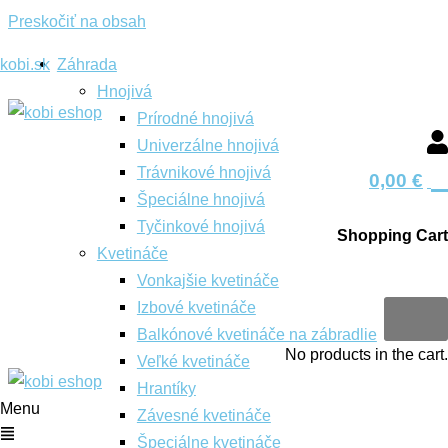
Preskočiť na obsah
kobi.sk
Záhrada
Hnojivá
Prírodné hnojivá
Univerzálne hnojivá
0
Trávnikové hnojivá
0,00
€
Špeciálne hnojivá
Tyčinkové hnojivá
Shopping Cart
Kvetináče
Vonkajšie kvetináče
0
Izbové kvetináče
Balkónové kvetináče na zábradlie
No products in the cart.
Veľké kvetináče
Hrantíky
Menu
Závesné kvetináče
Špeciálne kvetináče