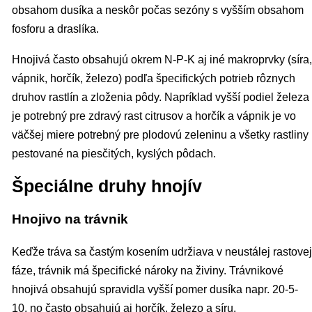
obsahom dusíka a neskôr počas sezóny s vyšším obsahom
fosforu a draslíka.
Hnojivá často obsahujú okrem N-P-K aj iné makroprvky (síra,
vápnik, horčík, železo) podľa špecifických potrieb rôznych
druhov rastlín a zloženia pôdy. Napríklad vyšší podiel železa
je potrebný pre zdravý rast citrusov a horčík a vápnik je vo
väčšej miere potrebný pre plodovú zeleninu a všetky rastliny
pestované na piesčitých, kyslých pôdach.
Špeciálne druhy hnojív
Hnojivo na trávnik
Keďže tráva sa častým kosením udržiava v neustálej rastovej
fáze, trávnik má špecifické nároky na živiny. Trávnikové
hnojivá obsahujú spravidla vyšší pomer dusíka napr. 20-5-
10, no často obsahujú aj horčík, železo a síru.