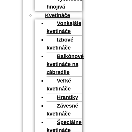
hnojivá
Kvetináče
Vonkajšie
kvetináče
Izbové
kvetináče
Balkónové
kvetináče na
zábradlie
Veľké
kvetináče
Hrantíky
Závesné
kvetináče
Špeciálne
kvetináče