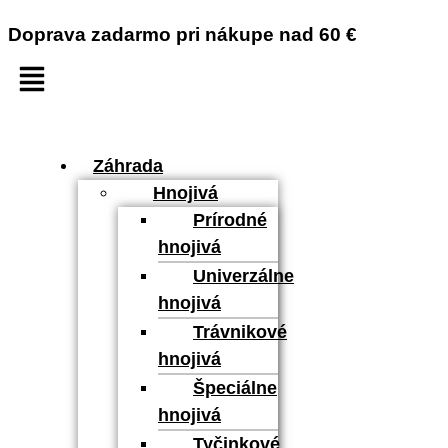
Doprava zadarmo pri nákupe nad 60 €
Záhrada
Hnojivá
Prírodné
hnojivá
Univerzálne
hnojivá
Trávnikové
hnojivá
Špeciálne
hnojivá
Tyčinkové