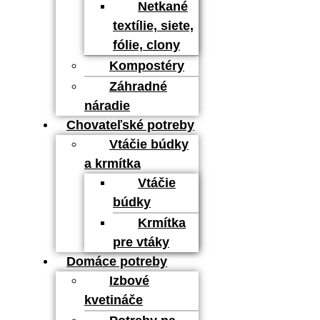
Netkané
textílie, siete,
fólie, clony
Kompostéry
Záhradné
náradie
Chovateľské potreby
Vtáčie búdky
a krmítka
Vtáčie
búdky
Krmítka
pre vtáky
Domáce potreby
Izbové
kvetináče