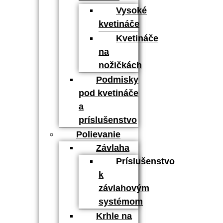
Vysoké
kvetináče
Kvetináče
na
nožičkách
Podmisky
pod kvetináče
a
príslušenstvo
Polievanie
Závlaha
Príslušenstvo
k
závlahovým
systémom
Krhle na