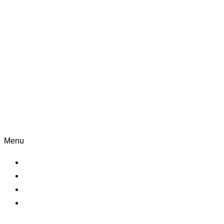
Informácie
Menu
Kontakt
O nás
Blog
Zásady ochrany osobných údajov