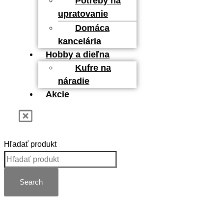
Potreby na
upratovanie
Domáca
kancelária
Hobby a dieľna
Kufre na
náradie
Akcie
Hľadať produkt
Search
Kategórie