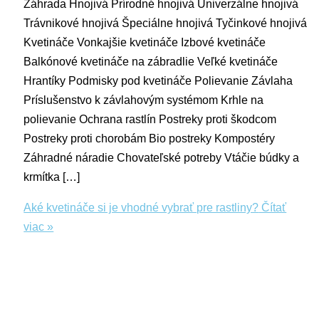
Záhrada Hnojivá Prírodné hnojivá Univerzálne hnojivá
Trávnikové hnojivá Špeciálne hnojivá Tyčinkové hnojivá
Kvetináče Vonkajšie kvetináče Izbové kvetináče
Balkónové kvetináče na zábradlie Veľké kvetináče
Hrantíky Podmisky pod kvetináče Polievanie Závlaha
Príslušenstvo k závlahovým systémom Krhle na
polievanie Ochrana rastlín Postreky proti škodcom
Postreky proti chorobám Bio postreky Kompostéry
Záhradné náradie Chovateľské potreby Vtáčie búdky a
krmítka […]
Aké kvetináče si je vhodné vybrať pre rastliny?
Čítať
viac »