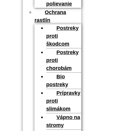
polievanie
Ochrana
rastlín
Postreky
proti
škodcom
Postreky
proti
chorobám
Bio
postreky
Prípravky
proti
slimákom
Vápno na
stromy