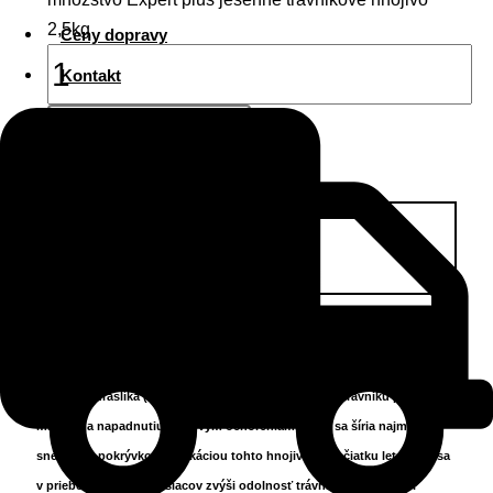
2,5kg
Ceny dopravy
Kontakt
Pridať do košíka
Popis
Ďalšie informácie
Recenzie (0)
EXPERT PLUS jesenné trávnikové hnojivo je granulované hnojivo
vhodné na jesenné hnojenie všetkých druhov trávnikov. Zvýšeným
obsahom draslíka (K) zabezpečuje vysokú odolnosť trávniku proti
mrazom a napadnutiu hubovým ochoreniam, ktoré sa šíria najmä pod
snehovou pokrývkou. Aplikáciou tohto hnojiva na začiatku leta (jún) sa
v priebehu letných mesiacov zvýši odolnosť trávnika proti suchu.