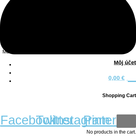
O nás
Blog
Zásady ochrany osobných údajov
Nakupovanie
Menu
Môj účet
Košík
0
Môj účet
0,00
€
Všeobecné obchodné podmienky
Sledujte nás
Shopping Cart
0
Facebook
Twitter
Instagram
Pinterest
No products in the cart.