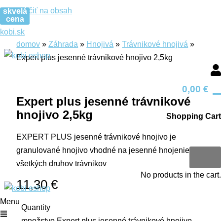
Preskočiť na obsah
skvelá
cena
kobi.sk
domov
»
Záhrada
»
Hnojivá
»
Trávnikové hnojivá
»
Expert plus jesenné trávnikové hnojivo 2,5kg
0
0,00
€
Expert plus jesenné trávnikové
hnojivo 2,5kg
Shopping Cart
EXPERT PLUS jesenné trávnikové hnojivo je
0
granulované hnojivo vhodné na jesenné hnojenie
všetkých druhov trávnikov
No products in the cart.
11,30
€
Menu
Quantity
množstvo Expert plus jesenné trávnikové hnojivo