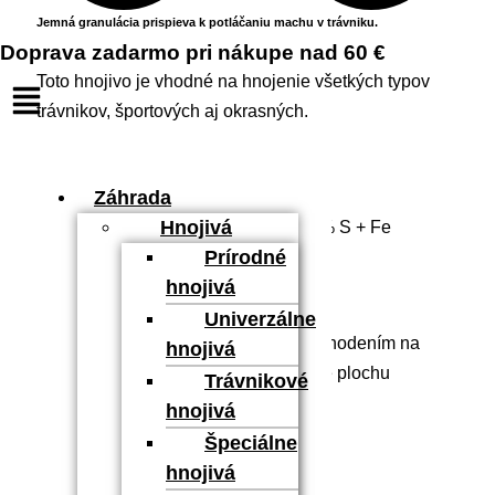
Jemná granulácia prispieva k potláčaniu machu v trávniku.
Doprava zadarmo pri nákupe nad 60 €
Toto hnojivo je vhodné na hnojenie všetkých typov
trávnikov, športových aj okrasných.
Zloženie:
Záhrada
Hnojivá
7 % N + 7 % P2O5 + 15 % K2O + 12% S + Fe
Prírodné
hnojivá
Použitie:
Univerzálne
Hnojivo sa aplikuje rovnomerným rozhodením na
hnojivá
trávnik. Po aplikácii hnojiva je vhodné plochu
Trávnikové
dostatočne zavlažiť.
hnojivá
Špeciálne
Hmotnosť: 2,5 kg
hnojivá