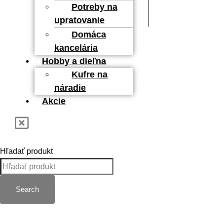
Potreby na
16,90
€
Pridať do košíka
upratovanie
Domáca
kancelária
Hobby a dieľna
Kufre na
náradie
Akcie
Hľadať produkt
Search
Kategórie