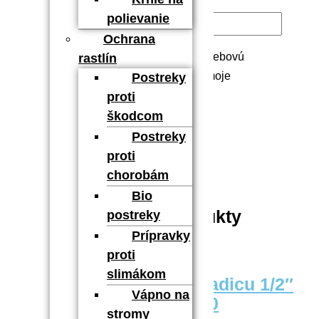
E-mail
*
polievanie
Ochrana
Uložiť moje meno, e-mail a webovú
rastlín
stránku v tomto prehliadači pre moje
Postreky
budúce komentáre.
proti
škodcom
Postreky
proti
chorobám
Bio
Súvisiace produkty
postreky
Prípravky
proti
slimákom
Rýchlospojka na hadicu 1/2″
Vápno na
až 5/8″ GF80005020
stromy