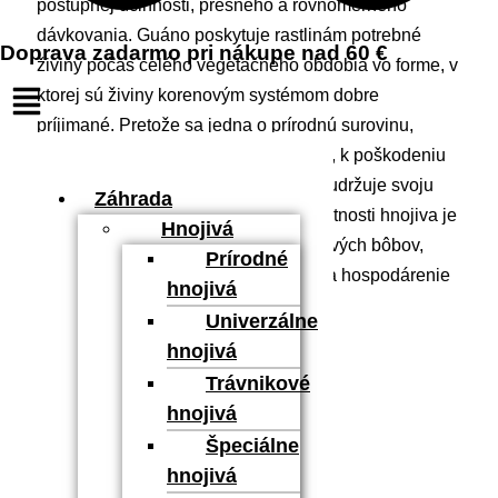
postupnej účinnosti, presného a rovnomerného
dávkovania. Guáno poskytuje rastlinám potrebné
Doprava zadarmo pri nákupe nad 60 €
živiny počas celého vegetačného obdobia vo forme, v
ktorej sú živiny korenovým systémom dobre
príjimané. Pretože sa jedna o prírodnú surovinu,
nedochádza, pri správnom dávkovaní, k poškodeniu
rastlín a zasoleniu pôdy. Pôda si tak udržuje svoju
Záhrada
vzdušnosť a úrodnosť. Zlepšenie vlastnosti hnojiva je
Hnojivá
dosiahnuté aj obsahom šupiek kakaových bôbov,
Prírodné
ktoré majú obzvlášť priaznivý vplyv na hospodárenie
hnojivá
s vodou.
Univerzálne
hnojivá
Zloženie:
Trávnikové
8% N + 4% P2O5 + 7% K2O
hnojivá
Špeciálne
Použití:
hnojivá