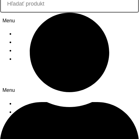
Informácie
Menu
Kontakt
O nás
Blog
Zásady ochrany osobných údajov
Nakupovanie
Menu
Košík
Môj účet
Všeobecné obchodné podmienky
Sledujte nás