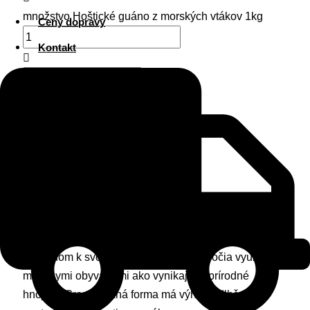
množstvo Hoštické guáno z morských vtákov 1kg
Ceny dopravy
Kontakt
Pridať do košíka
Popis
Ďalšie informácie
Recenzie (0)
Hoštické guáno z morských vtákov je čisto prírodná surovina, ktorá
vznikla mineralizáciou vtáčieho trusu na pobrežiach Južnej Ameriky.
Vzhľadom k svojmu zloženiu je po stáročia využívaná
miestnymi obyvateľmi ako vynikajúce prírodné
hnojivo. Granulovaná forma má výhodu dlhšej