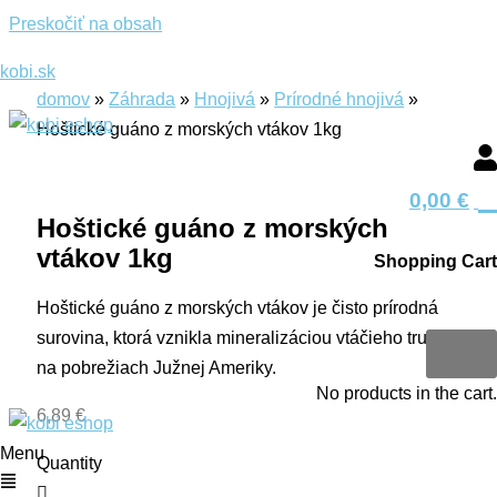
Preskočiť na obsah
kobi.sk
domov
»
Záhrada
»
Hnojivá
»
Prírodné hnojivá
»
Hoštické guáno z morských vtákov 1kg
0
0,00
€
Hoštické guáno z morských
vtákov 1kg
Shopping Cart
Hoštické guáno z morských vtákov je čisto prírodná
0
surovina, ktorá vznikla mineralizáciou vtáčieho trusu
na pobrežiach Južnej Ameriky.
No products in the cart.
6,89
€
Menu
Quantity