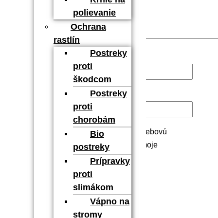
polievanie
Ochrana
rastlín
Postreky
Meno
*
proti
škodcom
Postreky
E-mail
*
proti
chorobám
Uložiť moje meno, e-mail a webovú
Bio
stránku v tomto prehliadači pre moje
postreky
budúce komentáre.
Prípravky
proti
slimákom
Vápno na
stromy