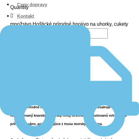
Ceny dopravy
Quantity
Kontakt
množstvo Hoštické prírodné hnojivo na uhorky, cukety
a dyne 1 kg
Pridať do košíka
Popis
Ďalšie informácie
Recenzie (0)
Hoštické prírodné hnojivo na uhorky, cukety a dyne obsahuje
fermentovaný kravský a konský hnoj, drvenú a granulovanú rohovinu a
prírodné guáno, pochádzajúce z trusu morských vtákov.