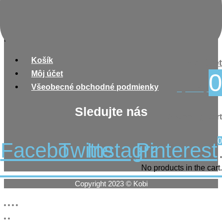
Nakupovanie
Menu
Košík
Môj účet
Môj účet
0
Všeobecné obchodné podmienky
0,00
€
Sledujte nás
Shopping Cart
0
Facebook
Twitter
Instagram
Pinterest
No products in the cart.
Copyright 2023 © Kobi