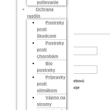
polievanie
Ochrana
rastlín
Postreky
proti
škodcom
Postreky
Meno
*
proti
chorobám
E-mail
*
Bio
postreky
Prípravky
Uložiť moje meno, e-mail a webovú
proti
stránku v tomto prehliadači pre moje
slimákom
budúce komentáre.
Vápno na
stromy