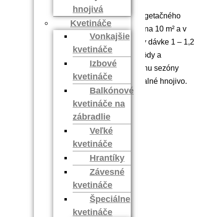
hnojivá
Hnojenie vykonávame na začiatku vegetačného
Kvetináče
obdobia (na jar) v dávke 1 ,2 – 1,4 kg na 10 m² a v
Vonkajšie
priebehu vegetačného obdobia (jún) v dávke 1 – 1,2
kvetináče
kg na 10 m². Granule zapravíme do pôdy a
Izbové
dostatočne zalejeme vodou. V priebehu sezóny
kvetináče
odporúčame používať príslušné kvapalné hnojivo.
Balkónové
Hmotnosť 1 kg
kvetináče na
zábradlie
Hmotnosť
1 kg
Veľké
kvetináče
Výrobca
Forestina
Hrantíky
Závesné
Recenzie
kvetináče
Špeciálne
Nikto zatiaľ nepridal hodnotenie.
kvetináče