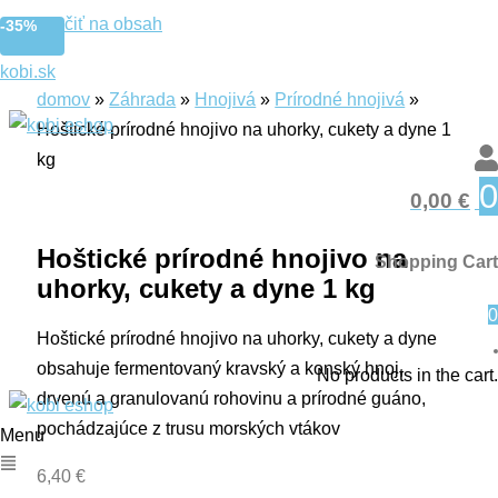
Preskočiť na obsah
-35%
kobi.sk
domov
»
Záhrada
»
Hnojivá
»
Prírodné hnojivá
»
Hoštické prírodné hnojivo na uhorky, cukety a dyne 1
kg
0
0,00
€
Hoštické prírodné hnojivo na
Shopping Cart
uhorky, cukety a dyne 1 kg
0
Hoštické prírodné hnojivo na uhorky, cukety a dyne
obsahuje fermentovaný kravský a konský hnoj,
No products in the cart.
drvenú a granulovanú rohovinu a prírodné guáno,
pochádzajúce z trusu morských vtákov
Menu
6,40
€