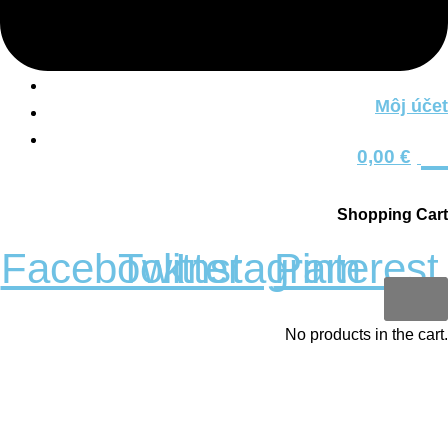
Nakupovanie
Košík
Môj účet
Môj účet
0
Všeobecné obchodné podmienky
0,00
€
Sledujte nás
Shopping Cart
Facebook
Twitter
Instagram
Pinterest
0
No products in the cart.
Copyright 2023 © Kobi