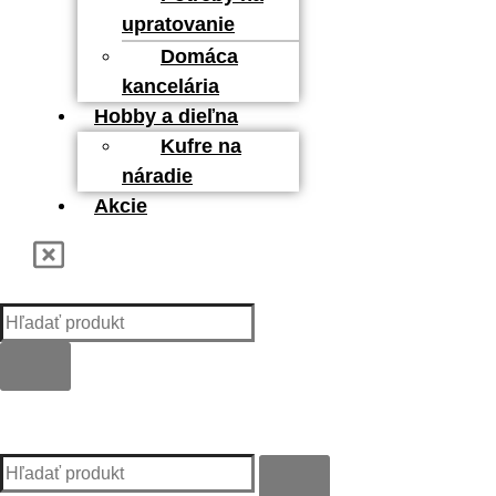
upratovanie
Domáca
kancelária
Hobby a dieľna
Kufre na
náradie
Akcie
Kategórie