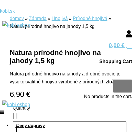
Preskočiť
Menu
Menu
množstvo
Tento
Search
Search
Menu
Hľadať
Hľadať
kobi.sk
na
Natura
produkt
produkt
produkt
domov
»
Záhrada
»
Hnojivá
»
Prírodné hnojivá
»
obsah
prírodné
má
Natura prírodné hnojivo na jahody 1,5 kg
hnojivo
viacero
na
variantov.
0
jahody
Možnosti
0,00
€
1,5
si
Natura prírodné hnojivo na
kg
môžete
jahody 1,5 kg
Shopping Cart
vybrať
Natura prírodné hnojivo na jahody a drobné ovocie je
na
0
vysokokvalitné hnojivo vyrobené z prírodných zložiek.
stránke
produktu.
6,90
€
No products in the cart.
Quantity
Ceny dopravy