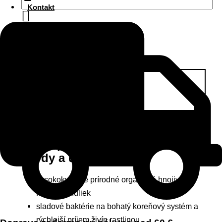
Kontakt
Pridať do košíka
Popis
Ďalšie informácie
Recenzie (0)
Natura prírodné hnojivo na
jahody a drobné ovocie
vysokokvalitné prírodné organické hnojivo vo
forme granuliek
sladové baktérie na bohatý koreňový systém a
rýchlejší príjem živín rastlinou