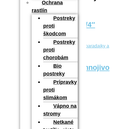
Ochrana
rastlín
Postreky
GF Rýchlospojka 3/4″
proti
škodcom
1,90
€
Pridať do košíka
Postreky
proti
chorobám
Bio
Hoštické prírodné hnojivo
postreky
na čučoriedky 1 kg
Prípravky
6,40
€
Pridať do košíka
proti
slimákom
Vápno na
stromy
Netkané