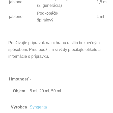
jablone
1,5 ml
(2. generácia)
Podkopáčik
jablone
1 ml
špirálový
Používajte prípravok na ochranu rastlín bezpečným
spôsobom. Pred použitím si vždy prečítajte etiketu a
informácie o prípravku.
Hmotnosť
-
Objem
5 ml, 20 ml, 50 ml
Výrobca
Syngenta