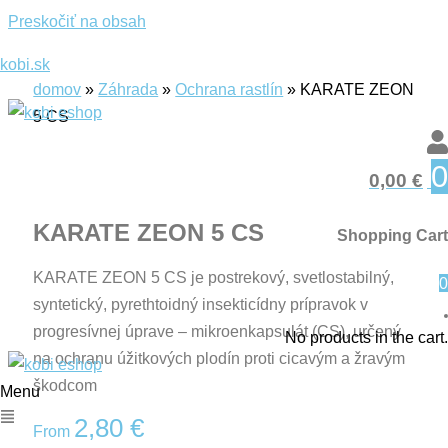
Preskočiť na obsah
kobi.sk
domov
»
Záhrada
»
Ochrana rastlín
»
KARATE ZEON
5 CS
0
0,00
€
KARATE ZEON 5 CS
Shopping Cart
KARATE ZEON 5 CS je postrekový, svetlostabilný,
0
syntetický, pyrethtoidný insekticídny prípravok v
progresívnej úprave – mikroenkapsulát (CS), určený
No products in the cart.
na ochranu úžitkových plodín proti cicavým a žravým
škodcom
Menu
2,80
€
From