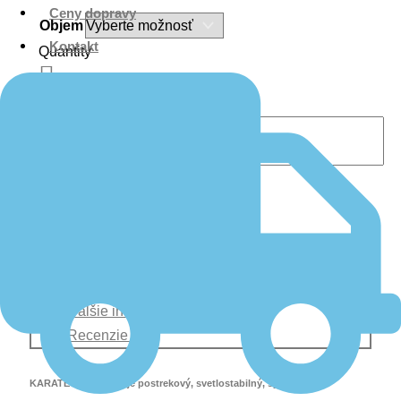
Ceny dopravy
Objem
Kontakt
Quantity
množstvo KARATE ZEON 5 CS
Pridať do košíka
Popis
Ďalšie informácie
Recenzie (0)
KARATE ZEON 5 CS je postrekový, svetlostabilný, syntetický,