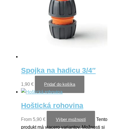
Spojka na hadicu 3/4″
1,90
€
Pridať do košíka
Hoštická rohovina
From
5,90
€
Tento
Výber možností
produkt má viacero variantov. Možnosti si