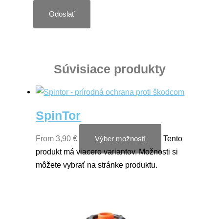
Súvisiace produkty
SpinTor
From
3,90
€
Tento
Výber možností
produkt má viacero variantov. Možnosti si
môžete vybrať na stránke produktu.