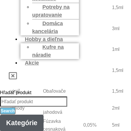
Pásavka
Potreby na
zemiaky
1,5ml
zemiaková
upratovanie
Domáca
zemiaky
Vošky
3ml
kancelária
Hobby a dieľna
ovocné
Kufre na
Húsenice
1ml
dreviny
náradie
Obaľovač
Akcie
broskyne
broskyňový
1,5ml
(východný)
vinič
Obaľovače
1,5ml
Hľadať produkt
Kvetovka
jahody
2ml
Search
jahodová
Fúzavka
Kategórie
cesnak
0,05%
5ml
cesnaková