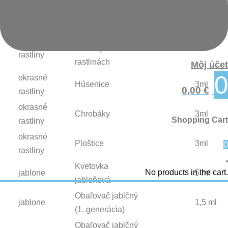
okrasných
3ml
rastliny
rastlinách
Strapky na
okrasné
okrasných
3ml
rastliny
rastlinách
Môj účet
0
okrasné
Húsenice
3ml
0,00
€
rastliny
okrasné
Chrobáky
3ml
Shopping Cart
rastliny
okrasné
Ploštice
3ml
0
rastliny
Kvetovka
No products in the cart.
jablone
5 ml
jabloňová
Obaľovač jablčný
jablone
1,5 ml
(1. generácia)
Obaľovač jablčný