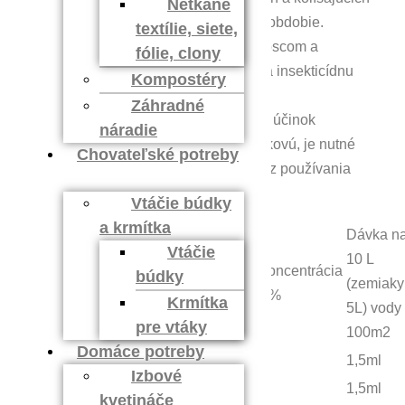
Netkané
teplôt – typické prejavy pre toto obdobie.
textílie, siete,
Dve jarné aplikácie proti krytonoscom a
fólie, clony
blyskáčikovi repkovému vytvoria insekticídnu
Kompostéry
clonu trvajúcu niekoľko týždňov.
Záhradné
V oblastiach, kde sa zistil slabší účinok
náradie
pyrethroidov na pásavku zemiakovú, je nutné
Chovateľské potreby
takéto prípravky aspoň na 1 rok z používania
vynechať.
Vtáčie búdky
a krmítka
Dávka n
Vtáčie
10 L
Koncentrácia
búdky
Plodina
Škodlivý činiteľ
(zemiaky
v %
Krmítka
5L) vody
pre vtáky
100m2
Domáce potreby
hrach
Listáriky
1,5ml
Izbové
bôb
Listáriky
1,5ml
kvetináče