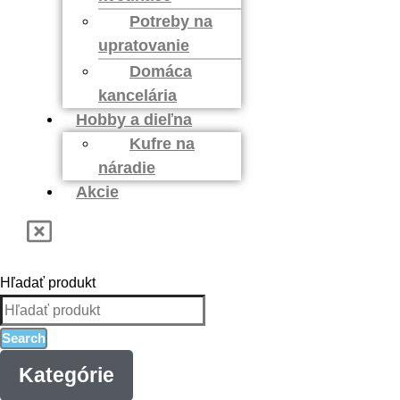
Potreby na
upratovanie
Domáca
kancelária
Hobby a dieľna
Kufre na
náradie
Akcie
Hľadať produkt
Search
Kategórie