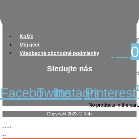
Nakupovanie
Menu
Košík
Môj účet
Môj účet
0
Všeobecné obchodné podmienky
0,00
€
Sledujte nás
Shopping Cart
0
Facebook
Twitter
Instagram
Pinterest
No products in the cart.
Copyright 2023 © Kobi