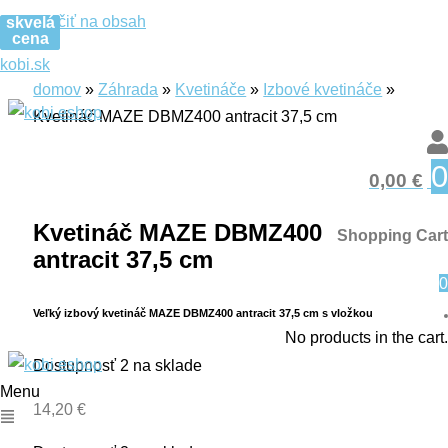
Preskočiť na obsah
skvelá
skvelá
cena
cena
kobi.sk
domov
»
Záhrada
»
Kvetináče
»
Izbové kvetináče
»
Kvetináč MAZE DBMZ400 antracit 37,5 cm
0
skvelá
0,00
€
cena
Kvetináč MAZE DBMZ400
Shopping Cart
antracit 37,5 cm
0
Veľký izbový kvetináč MAZE DBMZ400 antracit 37,5 cm s vložkou
No products in the cart.
Dostupnosť
2 na sklade
Menu
14,20
€