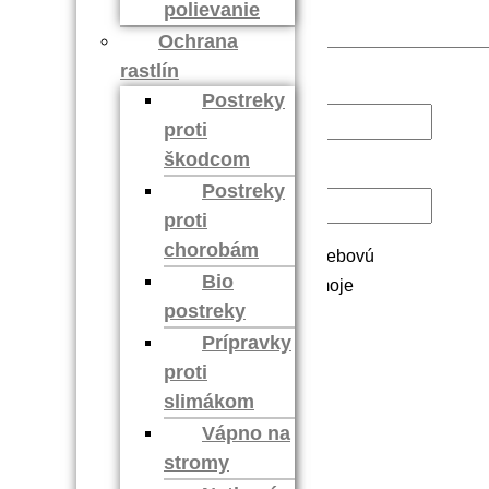
polievanie
Ochrana
rastlín
Meno
*
Postreky
proti
škodcom
E-mail
*
Postreky
proti
chorobám
Uložiť moje meno, e-mail a webovú
Bio
stránku v tomto prehliadači pre moje
postreky
budúce komentáre.
Prípravky
proti
slimákom
Vápno na
stromy