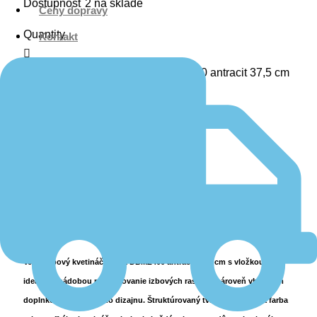
Dostupnosť
2 na sklade
Ceny dopravy
Quantity
Kontakt
množstvo Kvetináč MAZE DBMZ400 antracit 37,5 cm
Pridať do košíka
Popis
Ďalšie informácie
Recenzie (0)
Veľký izbový kvetináč MAZE DBMZ400 antracit 37,5 cm s vložkou je
ideálnou nádobou na pestovanie izbových rastlín a zároveň vhodným
doplnkom interiérového dizajnu. Štruktúrovaný tvar a antracitová farba