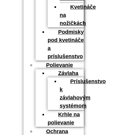
Kvetináče
na
nožičkách
Podmisky
pod kvetináče
a
príslušenstvo
Polievanie
Závlaha
Príslušenstvo
k
závlahovým
systémom
Krhle na
polievanie
Ochrana