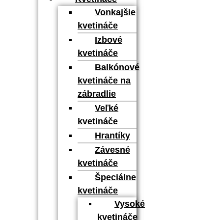
Vonkajšie
kvetináče
Izbové
kvetináče
Balkónové
kvetináče na
zábradlie
Veľké
kvetináče
Hrantíky
Závesné
kvetináče
Špeciálne
kvetináče
Vysoké
kvetináče