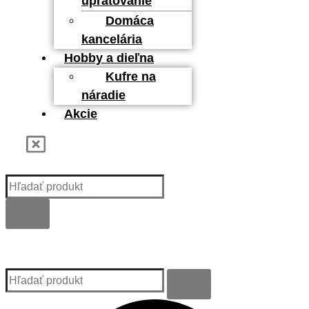
upratovanie
Domáca
kancelária
Hobby a dieľna
Kufre na
náradie
Akcie
Kategórie