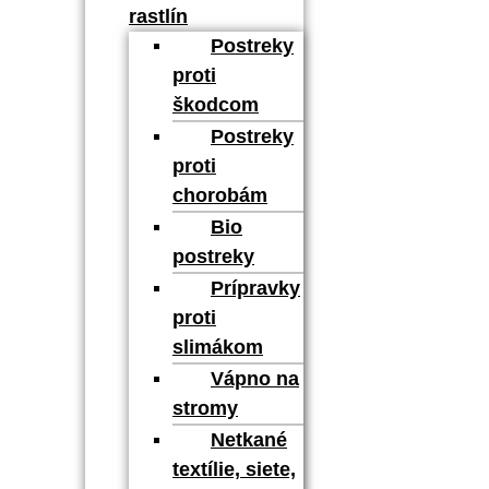
rastlín
Postreky
proti
škodcom
Postreky
proti
chorobám
Bio
postreky
Prípravky
proti
slimákom
Vápno na
stromy
Netkané
textílie, siete,