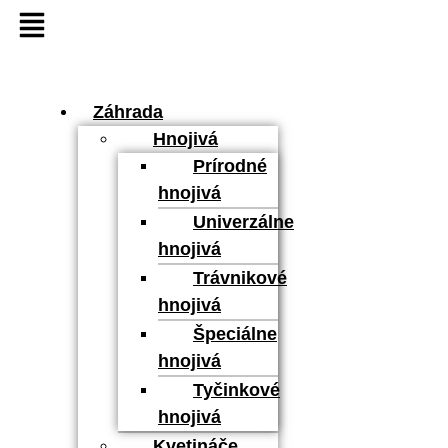
Záhrada
Hnojivá
Prírodné
hnojivá
Univerzálne
hnojivá
Trávnikové
hnojivá
Špeciálne
hnojivá
Tyčinkové
hnojivá
Kvetináče