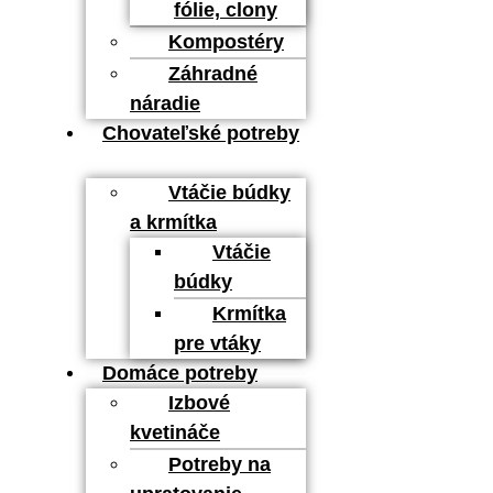
fólie, clony
Kompostéry
Záhradné
náradie
Chovateľské potreby
Vtáčie búdky
a krmítka
Vtáčie
búdky
Krmítka
pre vtáky
Domáce potreby
Izbové
kvetináče
Potreby na