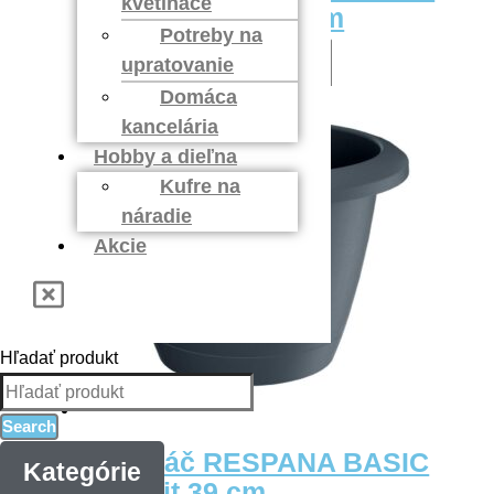
kvetináče
guľatý biely 43,6 cm
Potreby na
upratovanie
11,90
€
Pridať do košíka
Domáca
kancelária
Hobby a dieľna
Kufre na
náradie
Akcie
Hľadať produkt
Search
Kvetináč RESPANA BASIC
Kategórie
antracit 39 cm