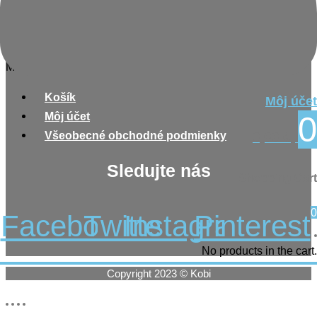
Nakupovanie
Menu
Košík
Môj účet
Môj účet
0
Všeobecné obchodné podmienky
0,00
€
Sledujte nás
Shopping Cart
0
Facebook
Twitter
Instagram
Pinterest
No products in the cart.
Copyright 2023 © Kobi