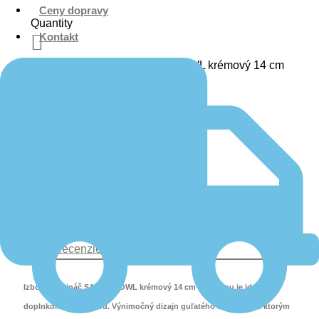
Ceny dopravy
Quantity
Kontakt
množstvo Kvetináč SANDY BOWL krémový 14 cm
Pridať do košíka
Popis
Ďalšie informácie
Recenzie (0)
Izbový kvetináč SANDY BOWL krémový 14 cm s vložkou je ideálnym
doplnkom do interiéru. Výnimočný dizajn guľatého kvetináča, s ktorým