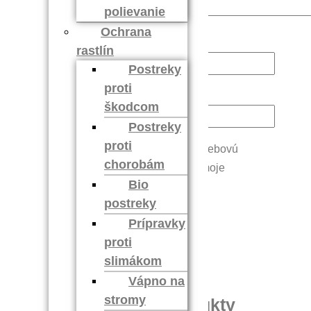
polievanie
Ochrana
Meno
*
rastlín
Postreky
proti
E-mail
*
škodcom
Postreky
proti
Uložiť moje meno, e-mail a webovú
chorobám
stránku v tomto prehliadači pre moje
Bio
budúce komentáre.
postreky
Prípravky
proti
slimákom
Vápno na
stromy
Súvisiace produkty