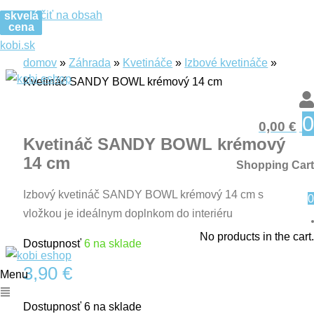
Preskočiť na obsah
skvelá
skvelá
skvelá
skvelá
cena
cena
cena
cena
kobi.sk
domov
»
Záhrada
»
Kvetináče
»
Izbové kvetináče
»
Kvetináč SANDY BOWL krémový 14 cm
0
skvelá
0,00
€
cena
Kvetináč SANDY BOWL krémový
14 cm
Shopping Cart
Izbový kvetináč SANDY BOWL krémový 14 cm s
0
vložkou je ideálnym doplnkom do interiéru
No products in the cart.
Dostupnosť
6 na sklade
3,90
€
Menu
Dostupnosť
6 na sklade