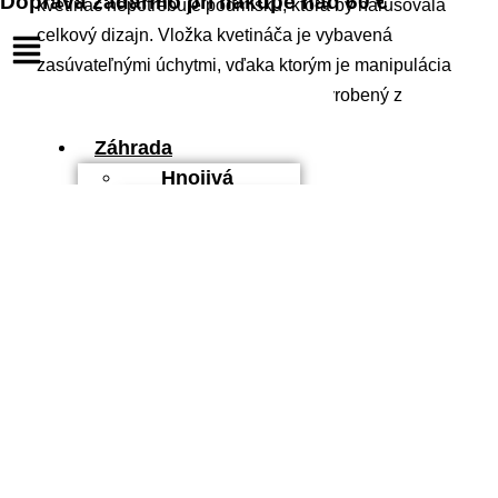
Doprava zadarmo pri nákupe nad 60 €
kvetináč nepotrebuje podmisku, ktorá by narušovala
celkový dizajn. Vložka kvetináča je vybavená
zasúvateľnými úchytmi, vďaka ktorým je manipulácia
s rastlinou jednoduchá. Kvetináč je vyrobený z
odolného plastu.
Záhrada
Kód produktu: DBMZK440-S449
Hnojivá
Prírodné
Farba: biela
hnojivá
Univerzálne
Priemer: 43,6 cm
hnojivá
Výška: 29,9 cm
Trávnikové
hnojivá
Objem: 36 l
Špeciálne
Hmotnosť: 1,32 kg
hnojivá
Tyčinkové
Materiál: plast
hnojivá