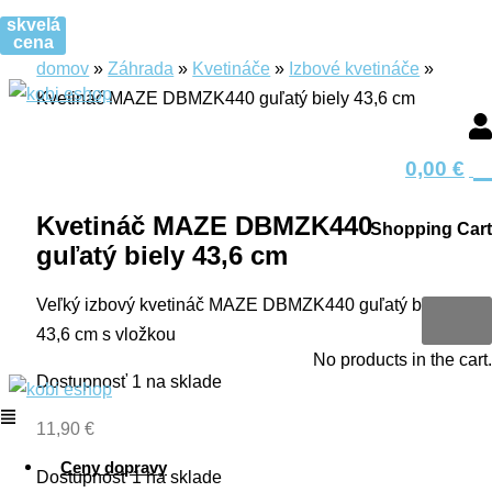
Preskočiť
Menu
Menu
množstvo
Search
Search
Menu
Hľadať
Hľadať
skvelá
kobi.sk
na
cena
Kvetináč
produkt
produkt
domov
»
Záhrada
»
Kvetináče
»
Izbové kvetináče
»
obsah
MAZE
Kvetináč MAZE DBMZK440 guľatý biely 43,6 cm
DBMZK440
guľatý
0
skvelá
biely
0,00
€
cena
43,6
cm
Kvetináč MAZE DBMZK440
Shopping Cart
guľatý biely 43,6 cm
0
Veľký izbový kvetináč MAZE DBMZK440 guľatý biely
43,6 cm s vložkou
No products in the cart.
Dostupnosť
1 na sklade
11,90
€
Ceny dopravy
Dostupnosť
1 na sklade