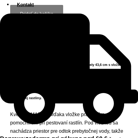
Kontakt
Pridať do košíka
Popis
Ďalšie informácie
Recenzie (0)
Veľký izbový kvetináč MAZE DBMZK440 guľatý biely 43,6 cm s vložkou
je ideálnou nádobou na pestovanie izbových rastlín a zároveň vhodným
doplnkom interiérového dizajnu. Štruktúrovaný, guľatý tvar a biela farba
tohto veľkého kvetináča obohatia každý priestor a zdôraznia vizuál
pestovanej rastliny.
Kvetináč MAZE je vďaka vložke praktickým
pomocníkom pri pestovaní rastlín. Pod vložkou sa
nachádza priestor pre odtok prebytočnej vody, takže