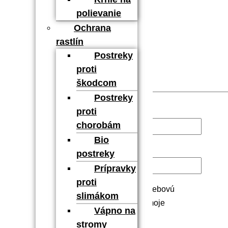
polievanie
Ochrana
rastlín
Postreky
proti
škodcom
Postreky
proti
Meno
*
chorobám
Bio
E-mail
*
postreky
Prípravky
proti
Uložiť moje meno, e-mail a webovú
slimákom
stránku v tomto prehliadači pre moje
Vápno na
budúce komentáre.
stromy