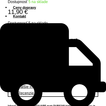
Dostupnosť
5 na sklade
Ceny dopravy
11,90
€
Kontakt
Dostupnosť
5 na sklade
Quantity
množstvo Kvetináč URBI SQUARE matt
DURS240 biely 24 cm
Pridať do košíka
Popis
Ďalšie informácie
Recenzie (0)
Izbový kvetináč URBI SQUARE matt DURS240 biely 24 cm s vložkou je