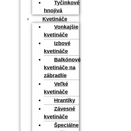
Šírka: 24 cm
Tyčinkové
hnojivá
Dĺžka: 24 cm
Kvetináče
Vonkajšie
Výška: 45 cm
kvetináče
Objem: 19 l
Izbové
kvetináče
Hmotnosť: 1,1 kg
Balkónové
Materiál: plast
kvetináče na
zábradlie
Hmotnosť
1,1 kg
Veľké
Rozmery
24 × 24 × 45 cm
kvetináče
Hrantíky
Výrobca
Prosperplast
Závesné
kvetináče
Recenzie
Špeciálne