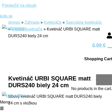
Preskočiť na obsah
kobi.sk
domov
»
Záhrada
»
Kvetináče
»
Špeciálne kvetináče
»
Vysoké kvetináče
»
Kvetináč URBI SQUARE matt
DURS240 biely 24 cm
0
0,00
€
skvelá
cena
Shopping Cart
0
Kvetináč URBI SQUARE matt
DURS240 biely 24 cm
No products in the cart.
Izbový kvetináč URBI SQUARE matt DURS240 biely
Menu
24 cm s vložkou