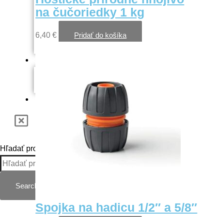
Potreby na
na čučoriedky 1 kg
upratovanie
Domáca
6,40
€
Pridať do košíka
kancelária
Hobby a dieľna
Kufre na
náradie
Akcie
Hľadať produkt
Search
Spojka na hadicu 1/2″ a 5/8″
Kategórie