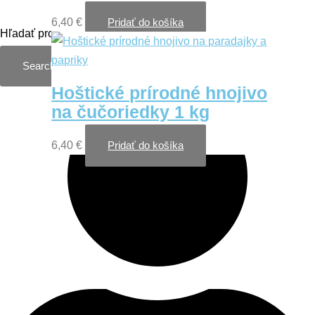
Kategórie
6,40
€
Pridať do košíka
Hľadať produkt
Search
Hoštické prírodné hnojivo
na čučoriedky 1 kg
6,40
€
Pridať do košíka
Informácie