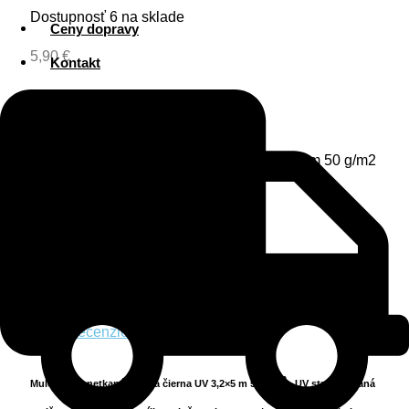
Dostupnosť
6 na sklade
Ceny dopravy
5,90
€
Kontakt
Dostupnosť
6 na sklade
Quantity
množstvo Netkaná textília čierna UV 3,2×5 m 50 g/m2
Pridať do košíka
Popis
Ďalšie informácie
Recenzie (0)
2.
Mulčovacia netkaná textília čierna UV 3,2×5 m 50 g/m
UV stabilizovaná
2