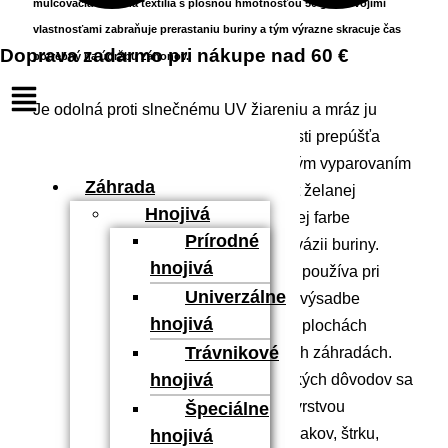
mulčovacia netkaná textília s plošnou hmotnosťou 50 g/m
svojimi
vlastnosťami zabraňuje prerastaniu buriny a tým výrazne skracuje čas
Doprava zadarmo pri nákupe nad 60 €
potrebný na údržbu záhonov.
Je odolná proti slnečnému UV žiareniu a mráz ju
nepoškodzuje. Vďaka svojej poréznosti prepúšťa
vodu i vzduch a chráni pred nadmerným vyparovaním
Záhrada
pôdnej vlahy, čím podporuje lepší rast želanej
Hnojivá
vegetácie. Kvôli svojej hrúbke a čiernej farbe
Prírodné
neprepúšťa svetlo, a zabraňuje tak invázii buriny.
hnojivá
Čierna mulčovacia netkaná textília sa používa pri
Univerzálne
pestovaní ovocia a zeleniny alebo pri výsadbe
hnojivá
okrasných rastlín, kríkov a stromov na plochách
Trávnikové
verejnej zelene, v parkoch a okrasných záhradách.
hnojivá
Kvôli predĺženiu životnosti a z estetických dôvodov sa
mulčovacia netkaná textília prekrýva vrstvou
Špeciálne
mulčovacej kôry, drevoštiepky, okruhliakov, štrku,
hnojivá