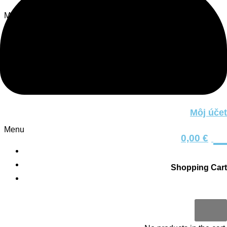
Menu
Kontakt
O nás
Blog
Zásady ochrany osobných údajov
Nakupovanie
Môj účet
0
Menu
0,00
€
Košík
Môj účet
Shopping Cart
Všeobecné obchodné podmienky
0
Sledujte nás