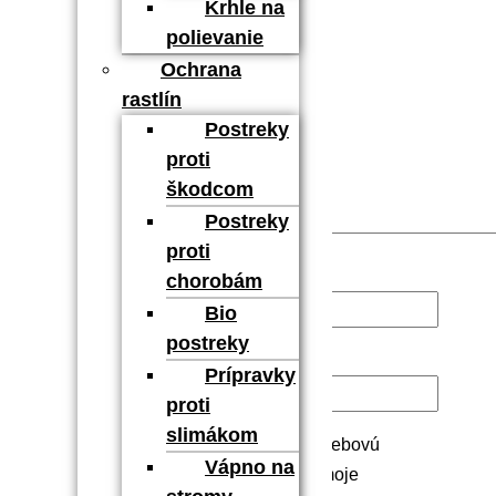
Krhle na
polievanie
Ochrana
rastlín
Postreky
proti
škodcom
Postreky
proti
Meno
*
chorobám
Bio
postreky
E-mail
*
Prípravky
proti
slimákom
Uložiť moje meno, e-mail a webovú
Vápno na
stránku v tomto prehliadači pre moje