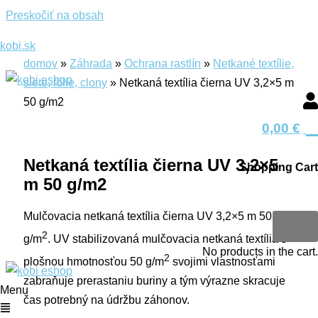
Preskočiť na obsah
kobi.sk
domov
»
Záhrada
»
Ochrana rastlín
»
Netkané textílie,
siete, fólie, clony
»
Netkaná textília čierna UV 3,2×5 m
50 g/m2
0
0,00
€
Netkaná textília čierna UV 3,2×5
Shopping Cart
skvelá
cena
m 50 g/m2
0
Mulčovacia netkaná textília čierna UV 3,2×5 m 50
2
g/m
. UV stabilizovaná mulčovacia netkaná textília s
No products in the cart.
2
plošnou hmotnosťou 50 g/m
svojimi vlastnosťami
zabraňuje prerastaniu buriny a tým výrazne skracuje
Menu
čas potrebný na údržbu záhonov.