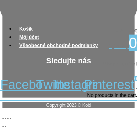
Nakupovanie
Menu
Košík
Môj účet
Môj účet
0
Všeobecné obchodné podmienky
0,00
€
Sledujte nás
Shopping Cart
0
Facebook
Twitter
Instagram
Pinterest
No products in the cart.
Copyright 2023 © Kobi