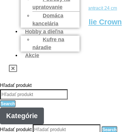
Pridať do košíka
upratovanie
Domáca
Kvetináč na zábradlie Crown
kancelária
antracit 24 cm
Hobby a dieľna
Kufre na
2,40
€
Pridať do košíka
náradie
Akcie
Hľadať produkt
Search
Kategórie
Hľadať produkt
Search