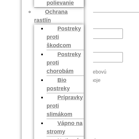
polievanie
Ochrana
rastlín
Meno
*
Postreky
proti
škodcom
E-mail
*
Postreky
proti
chorobám
Uložiť moje meno, e-mail a webovú
Bio
stránku v tomto prehliadači pre moje
postreky
budúce komentáre.
Prípravky
proti
slimákom
Vápno na
stromy