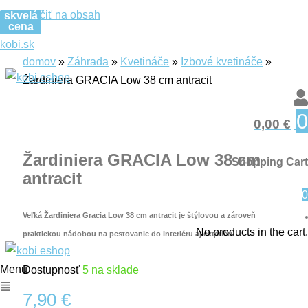
Preskočiť na obsah
skvelá
skvelá
skvelá
skvelá
cena
cena
cena
cena
kobi.sk
domov
»
Záhrada
»
Kvetináče
»
Izbové kvetináče
»
Žardiniera GRACIA Low 38 cm antracit
0
skvelá
0,00
€
cena
Žardiniera GRACIA Low 38 cm
Shopping Cart
antracit
0
Veľká Žardiniera Gracia Low 38 cm antracit je štýlovou a zároveň
No products in the cart.
praktickou nádobou na pestovanie do interiéru aj exteriéru
Menu
Dostupnosť
5 na sklade
7,90
€