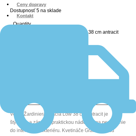
Ceny dopravy
Dostupnosť
5 na sklade
Kontakt
Quantity
množstvo Žardiniera GRACIA Low 38 cm antracit
Pridať do košíka
Popis
Ďalšie informácie
Recenzie (0)
Veľká Žardiniera Gracia Low 38 cm antracit je
štýlovou a zároveň praktickou nádobou na pestovanie
do interiéru aj exteriéru. Kvetináče Gracia low sú