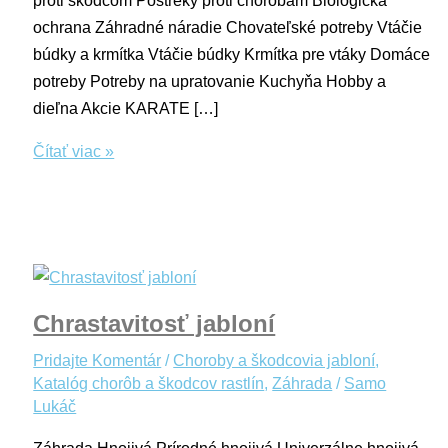
proti škodcom Postreky proti chorobám Biologická
ochrana Záhradné náradie Chovateľské potreby Vtáčie
búdky a krmítka Vtáčie búdky Krmítka pre vtáky Domáce
potreby Potreby na upratovanie Kuchyňa Hobby a
dieľna Akcie KARATE […]
Čítať viac »
Chrastavitosť jabloní
Pridajte Komentár
/
Choroby a škodcovia jabloní
,
Katalóg chorôb a škodcov rastlín
,
Záhrada
/
Samo
Lukáč
Záhrada Hnojivá Prírodné hnojivá Univerzálne hnojivá