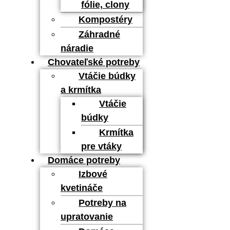
fólie, clony
Kompostéry
Záhradné
náradie
Chovateľské potreby
Vtáčie búdky
a krmítka
Vtáčie
búdky
Krmítka
pre vtáky
Domáce potreby
Izbové
kvetináče
Potreby na
upratovanie