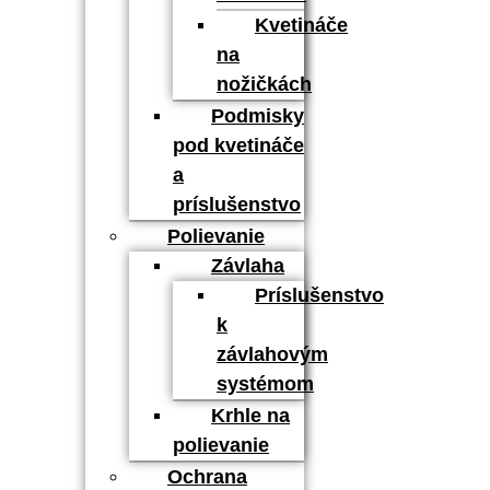
Kvetináče
na
nožičkách
Podmisky
pod kvetináče
a
príslušenstvo
Polievanie
Závlaha
Príslušenstvo
k
závlahovým
systémom
Krhle na
polievanie
Ochrana