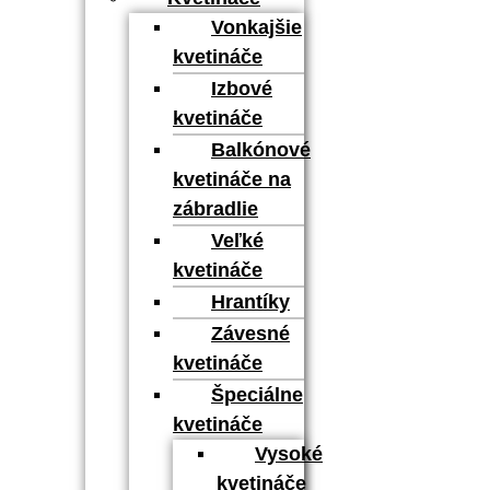
Vonkajšie
kvetináče
Izbové
kvetináče
Balkónové
kvetináče na
zábradlie
Veľké
kvetináče
Hrantíky
Závesné
kvetináče
Špeciálne
kvetináče
Vysoké
kvetináče