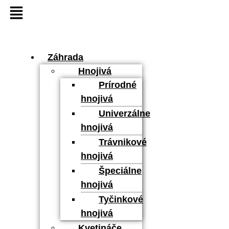
Záhrada
Hnojivá
Prírodné
hnojivá
Univerzálne
hnojivá
Trávnikové
hnojivá
Špeciálne
hnojivá
Tyčinkové
hnojivá
Kvetináče