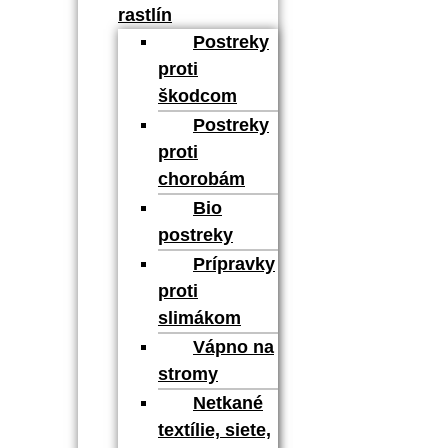
rastlín
Postreky
proti
škodcom
Postreky
proti
chorobám
Bio
postreky
Prípravky
proti
slimákom
Vápno na
stromy
Netkané
textílie, siete,