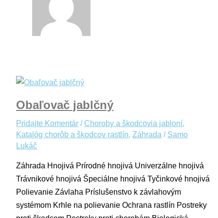
Obaľovač jablčný
Pridajte Komentár
/
Choroby a škodcovia jabloní
,
Katalóg chorôb a škodcov rastlín
,
Záhrada
/
Samo
Lukáč
Záhrada Hnojivá Prírodné hnojivá Univerzálne hnojivá
Trávnikové hnojivá Špeciálne hnojivá Tyčinkové hnojivá
Polievanie Závlaha Príslušenstvo k závlahovým
systémom Krhle na polievanie Ochrana rastlín Postreky