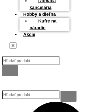
Domáca
kancelária
Hobby a dieľna
Kufre na
náradie
Akcie
Kategórie