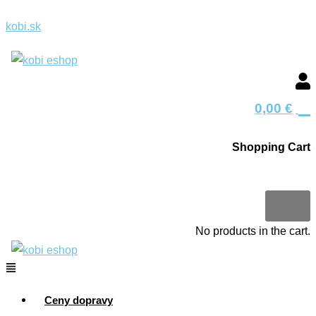
Search
Search
Preskočiť
Menu
Hľadať
Hľadať
Menu
Menu
Obaľovač
Chrastavitosť
Čo
kobi.sk
na
produkt
produkt
jablčný
jabloní
znamená
obsah
skratka
NPK
hnojivo?
0
0,00
€
Shopping Cart
0
No products in the cart.
Ceny dopravy