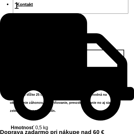
Kontakt
Pridať do košíka
Popis
Ďalšie informácie
Recenzie (0)
Kvalitná plochá motyčka s dvoma zubmi je vyrobená z kovu a drevenej
rukoväti o dĺžke 25 cm. Motyčka má šírku 6 cm a je vhodná na
okopávanie záhonov, odburiňovanie, prevzdušňovanie no aj siatie
zeleniny či okrasných rastlín.
Hmotnosť
0,5 kg
Doprava zadarmo pri nákupe nad 60 €