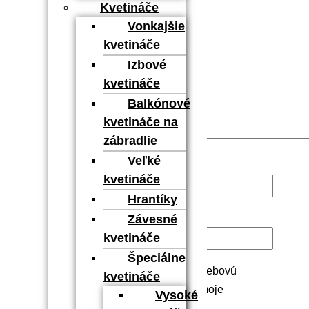
Kvetináče
Vonkajšie
kvetináče
Izbové
kvetináče
Balkónové
kvetináče na
zábradlie
Veľké
Meno
*
kvetináče
Hrantíky
E-mail
*
Závesné
kvetináče
Špeciálne
Uložiť moje meno, e-mail a webovú
kvetináče
stránku v tomto prehliadači pre moje
Vysoké
budúce komentáre.