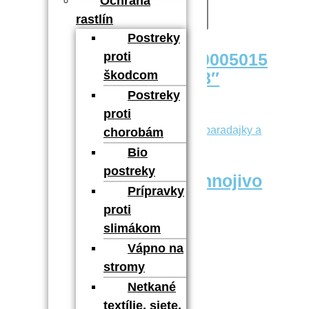
Ochrana
10,90
€
Pridať do košíka
rastlín
Postreky
proti
Rýchlospojka GF80005015
škodcom
na hadicu 1/2″ a 5/8″
Postreky
1,90
€
Pridať do košíka
proti
chorobám
Bio
postreky
Hoštické prírodné hnojivo
Prípravky
na čučoriedky 1 kg
proti
slimákom
6,40
€
Pridať do košíka
Vápno na
stromy
Netkané
textílie, siete,