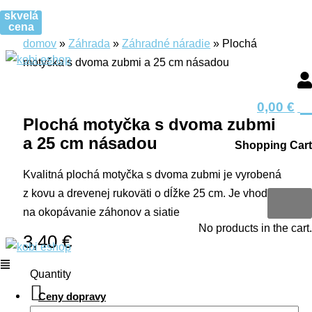
Preskočiť
Menu
Menu
množstvo
Search
Search
Menu
Hľadať
Hľadať
skvelá
kobi.sk
na
cena
Plochá
produkt
produkt
domov
»
Záhrada
»
Záhradné náradie
»
Plochá
obsah
motyčka
motyčka s dvoma zubmi a 25 cm násadou
s
dvoma
0
zubmi
0,00
€
a
Plochá motyčka s dvoma zubmi
25
a 25 cm násadou
Shopping Cart
cm
Kvalitná plochá motyčka s dvoma zubmi je vyrobená
násadou
0
z kovu a drevenej rukoväti o dĺžke 25 cm. Je vhodná
na okopávanie záhonov a siatie
No products in the cart.
3,40
€
Quantity
Ceny dopravy