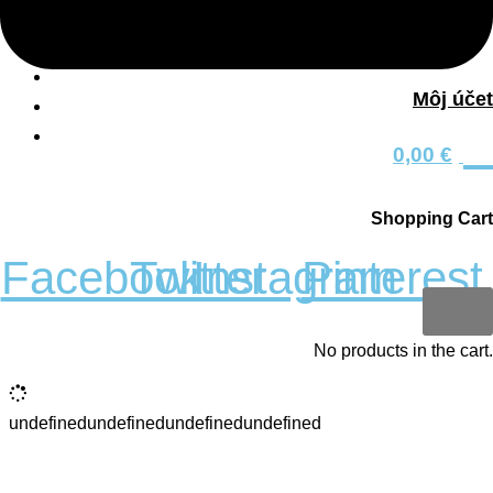
Nakupovanie
Košík
Môj účet
Môj účet
0
Všeobecné obchodné podmienky
0,00
€
Sledujte nás
Shopping Cart
Facebook
Twitter
Instagram
Pinterest
0
No products in the cart.
Copyright 2023 © Kobi
undefinedundefinedundefinedundefined