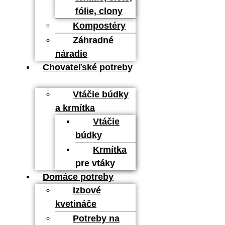
fólie, clony
Kompostéry
Záhradné
náradie
Chovateľské potreby
Vtáčie búdky
a krmítka
Vtáčie
búdky
Krmítka
pre vtáky
Domáce potreby
Izbové
kvetináče
Potreby na