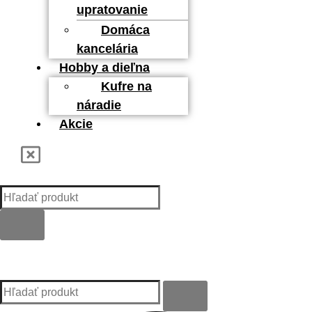
upratovanie
Domáca
kancelária
Hobby a dieľna
Kufre na
náradie
Akcie
Kategórie