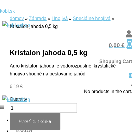
Preskočiť
Menu
Menu
množstvo
Search
Search
Menu
Hľadať
Hľadať
kobi.sk
na
Kristalon
produkt
produkt
domov
»
Záhrada
»
Hnojivá
»
Špeciálne hnojivá
»
obsah
jahoda
Kristalon jahoda 0,5 kg
0,5
kg
0
0,00
€
Kristalon jahoda 0,5 kg
Shopping Cart
Agro kristalon jahoda je vodorozpustné, kryštalické
hnojivo vhodné na pestovanie jahôd
0
6,19
€
No products in the cart.
Quantity
Ceny dopravy
Pridať do košíka
Kontakt