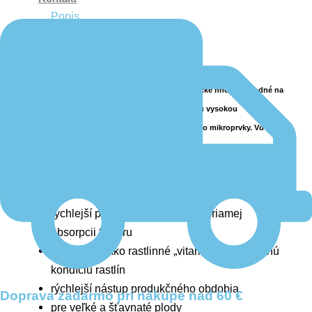
Popis
Ďalšie informácie
Recenzie (0)
Agro kristalon jahoda je vodorozpustné, kryštalické hnojivo vhodné na
pestovanie jahôd. Hnojivá Kristalon sa vyznačujú vysokou
koncentráciou základných živín, obohatených aj o mikroprvky. Vďaka
tomu 0,5 kg balenie postačí až na 500 l zálievky.
Vlastnosti:
rýchlejší počiatočný rast vďaka priamej
absorpcii fosforu
mikroprvky ako rastlinné „vitamíny“ na výbornú
kondíciu rastlín
rýchlejší nástup produkčného obdobia
Doprava zadarmo pri nákupe nad 60 €
pre veľké a šťavnaté plody