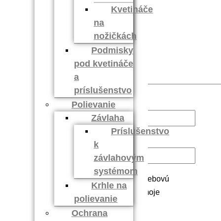
Kvetináče
na
nožičkách
Podmisky
pod kvetináče
a
príslušenstvo
Meno
*
Polievanie
Závlaha
Príslušenstvo
E-mail
*
k
závlahovým
systémom
Uložiť moje meno, e-mail a webovú
Krhle na
stránku v tomto prehliadači pre moje
polievanie
budúce komentáre.
Ochrana