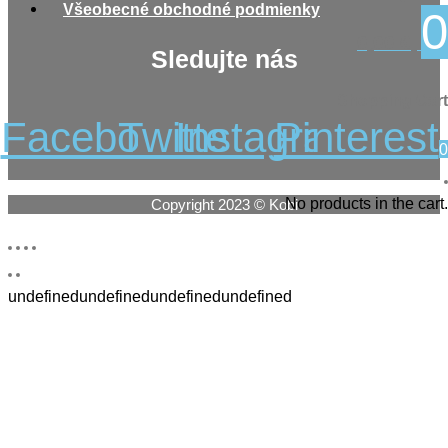
Všeobecné obchodné podmienky
0
0,00
€
Sledujte nás
Shopping Cart
Facebook
Twitter
Instagram
Pinterest
0
No products in the cart.
Copyright 2023 © Kobi
undefinedundefinedundefinedundefined