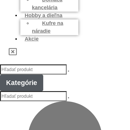
kancelária
Hobby a dieľna
Kufre na
náradie
Akcie
Kategórie